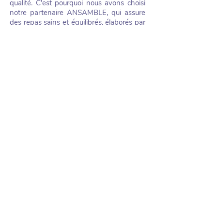
qualité. C'est pourquoi nous avons choisi
notre partenaire ANSAMBLE
, qui assure
des repas sains et équilibrés, élaborés par
une diététicienne.
Ainsi, notre structure s'engage à :
Sécuriser
la restauration de vos enfants,
Répondre aux besoins nutritionnels
et
physiologiques des tout-petits et favoriser
la prévention de l’obésité infantile,
Sélectionner des produits spécialement
pour les jeunes enfants
, en privilégiant les
produits frais et de saison, sans
conservateur,
Varier les produits
pour éveiller le goût.
Nos valeurs