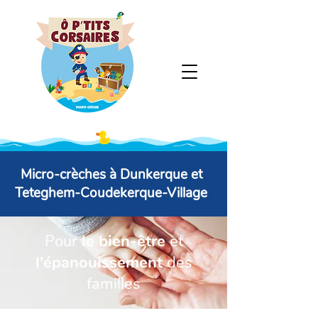
Micro-crèches à Dunkerque et
Teteghem-Coudekerque-Village
Pour
le bien-être
et
l'épanouissement
des
familles